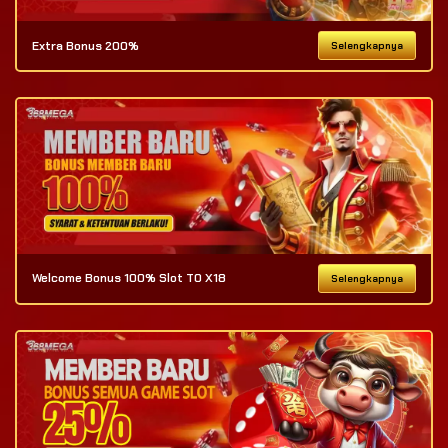
Extra Bonus 200%
Selengkapnya
Welcome Bonus 100% Slot TO X18
Selengkapnya