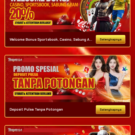
Welcome Bonus Sportsbook, Casino, Sabung Ayam
Selengkapnya
Deposit Pulsa Tanpa Potongan
Selengkapnya