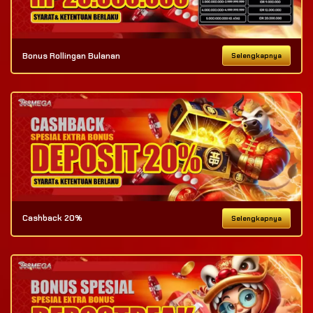
Bonus Rollingan Bulanan
Selengkapnya
Cashback 20%
Selengkapnya