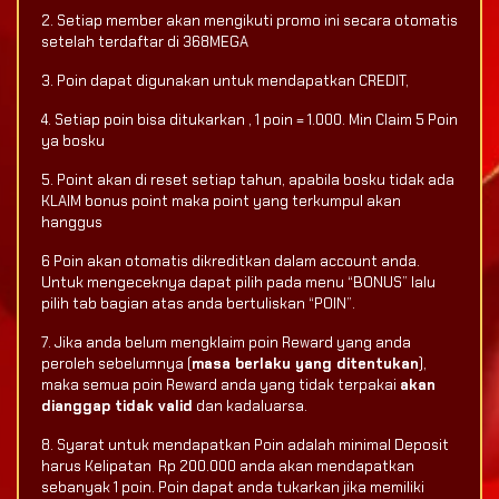
2. Setiap member akan mengikuti promo ini secara otomatis
setelah terdaftar di 368MEGA
3. Poin dapat digunakan untuk mendapatkan CREDIT,
4. Setiap poin bisa ditukarkan , 1 poin = 1.000. Min Claim 5 Poin
ya bosku
5. Point akan di reset setiap tahun, apabila bosku tidak ada
KLAIM bonus point maka point yang terkumpul akan
hanggus
6 Poin akan otomatis dikreditkan dalam account anda.
Untuk mengeceknya dapat pilih pada menu “BONUS” lalu
pilih tab bagian atas anda bertuliskan “POIN”.
7. Jika anda belum mengklaim poin Reward yang anda
peroleh sebelumnya (
masa berlaku yang ditentukan
),
maka semua poin Reward anda yang tidak terpakai
akan
dianggap tidak valid
dan kadaluarsa.
8. Syarat untuk mendapatkan Poin adalah minimal Deposit
harus Kelipatan Rp 200.000 anda akan mendapatkan
sebanyak 1 poin. Poin dapat anda tukarkan jika memiliki