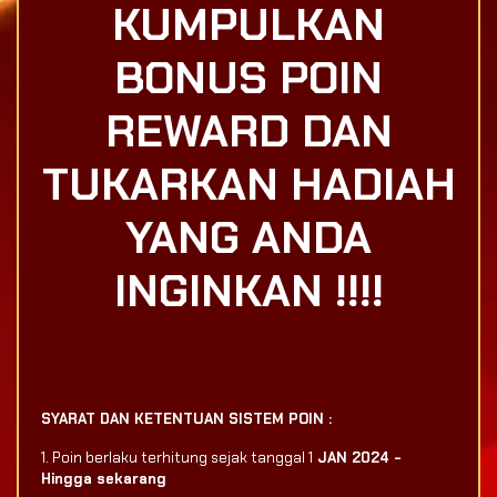
KUMPULKAN
BONUS POIN
REWARD DAN
TUKARKAN HADIAH
YANG ANDA
INGINKAN !!!!
SYARAT DAN KETENTUAN SISTEM POIN :
1. Poin berlaku terhitung sejak tanggal 1
JAN 2024 -
Hingga sekarang