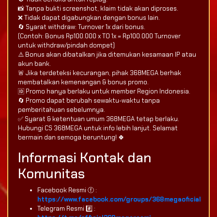
📸 Tanpa bukti screenshot, klaim tidak akan diproses.
❌ Tidak dapat digabungkan dengan bonus lain.
🔄 Syarat withdraw: Turnover 1x dari bonus.
(Contoh: Bonus Rp100.000 x TO 1x = Rp100.000 Turnover
untuk withdraw/pindah dompet)
⚠️ Bonus akan dibatalkan jika ditemukan kesamaan IP atau
akun bank.
🚨 Jika terdeteksi kecurangan, pihak 368MEGA berhak
membatalkan kemenangan & bonus promo.
🆔 Promo hanya berlaku untuk member Region Indonesia.
🔄 Promo dapat berubah sewaktu-waktu tanpa
pemberitahuan sebelumnya.
✅ Syarat & ketentuan umum 368MEGA tetap berlaku.
Hubungi CS 368MEGA untuk info lebih lanjut. Selamat
bermain dan semoga beruntung! 🍀
Informasi Kontak dan
Komunitas
Facebook Resmi ⓕ :
https://www.facebook.com/groups/368megaoficial
Telegram Resmi #️⃣ :