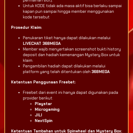
permainan slot).
Untuk KODE tidak ada masa aktif bisa berlaku sampai
kapan pun sampai hingga member menggunakan
kode tersebut
Prosedur Klaim:
Penukaran tiket hanya dapat dilakukan melalui
LIVECHAT 368MEGA
.
Member wajib menyertakan screenshot bukti history
deposit dan hadiah kemenangan Mystery Box untuk
klaim.
Pengambilan hadiah dapat dilakukan melalui
platform yang telah ditentukan oleh
368MEGA
.
Ketentuan Penggunaan Freebet:
Freebet dari event ini hanya dapat digunakan pada
provider berikut:
Playstar
Microgaming
JILI
NextSpin
Ketentuan Tambahan untuk Spinwheel dan Mystery Box: