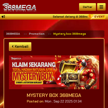
Daftar
Selamat datang di 368mega Situs Judi S
368MEGA
Promotion
Mystery box 368mega
Kembali
MYSTERY BOX 368MEGA
Posted on:
Mon , Sep 22 2025 01:34