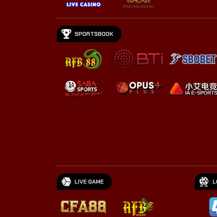
SPORTSBOOK
LIVE GAME
L