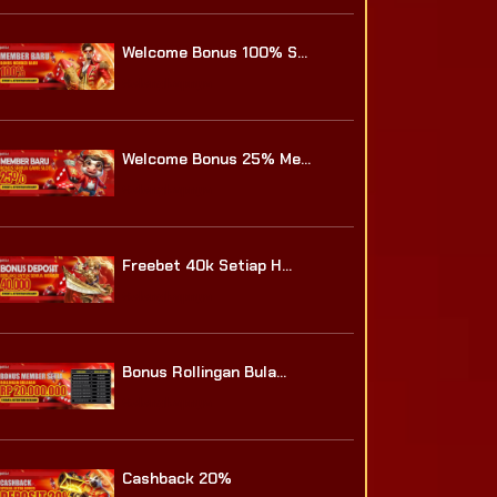
Welcome Bonus 100% S...
Selengkapnya
Welcome Bonus 25% Me...
Selengkapnya
Freebet 40k Setiap H...
Selengkapnya
Bonus Rollingan Bula...
Selengkapnya
Cashback 20%