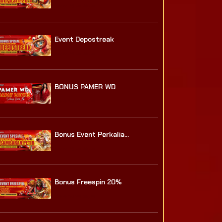
Selengkapnya
Event Depostreak
Selengkapnya
BONUS PAMER WD
Selengkapnya
Bonus Event Perkalia...
Selengkapnya
Bonus Freespin 20%
Selengkapnya