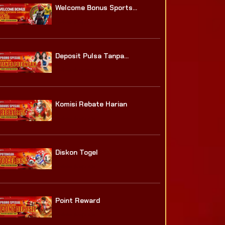
Welcome Bonus Sports...
Selengkapnya
Deposit Pulsa Tanpa...
Selengkapnya
Komisi Rebate Harian
Selengkapnya
Diskon Togel
Selengkapnya
Point Reward
Selengkapnya