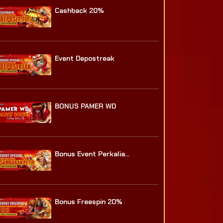
Cashback 20%
Selengkapnya
Event Depostreak
Selengkapnya
BONUS PAMER WD
Selengkapnya
Bonus Event Perkalia...
Selengkapnya
Bonus Freespin 20%
Selengkapnya