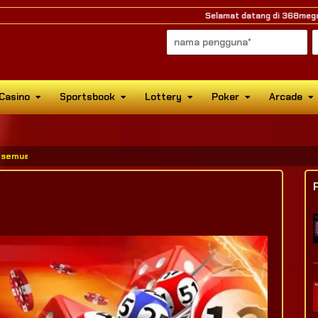
Selamat datang di 368mega Situs
Casino
Sportsbook
Lottery
Poker
Arcade
k semua pasaran