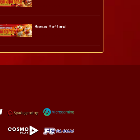
Selengkapnya
Bonus Refferal
Selengkapnya