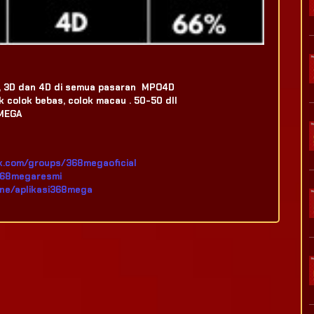
, 3D dan 4D di semua pasaran MPO4D
 colok bebas, colok macau . 50-50 dll
8MEGA
k.com/groups/368megaoficial
l368megaresmi
one/aplikasi368mega