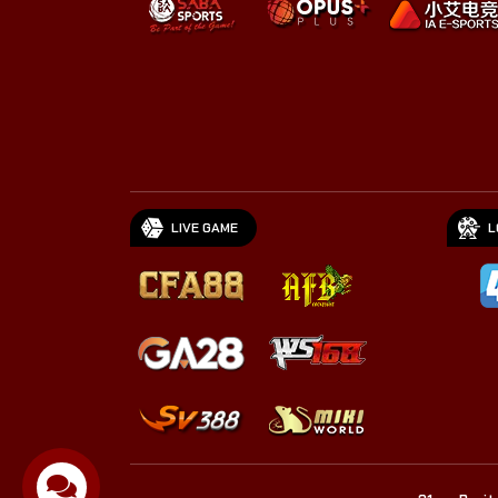
LIVE GAME
L