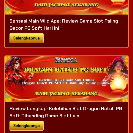
Sensasi Main Wild Ape: Review Game Slot Paling
Gacor PG Soft Hari Ini
Selengkapnya
Review Lengkap: Kelebihan Slot Dragon Hatch PG
Soft Dibanding Game Slot Lain
Selengkapnya