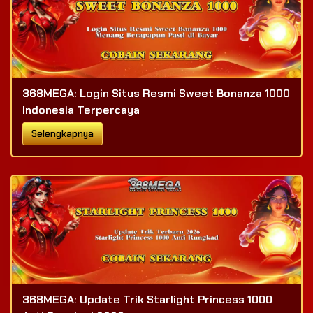
368MEGA: Login Situs Resmi Sweet Bonanza 1000
Indonesia Terpercaya
Selengkapnya
368MEGA: Update Trik Starlight Princess 1000