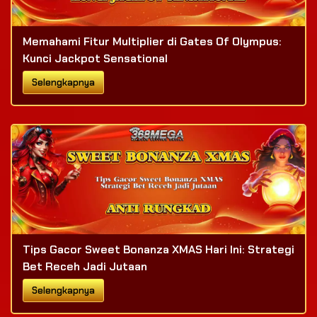
Memahami Fitur Multiplier di Gates Of Olympus:
Kunci Jackpot Sensational
Selengkapnya
Tips Gacor Sweet Bonanza XMAS Hari Ini: Strategi
Bet Receh Jadi Jutaan
Selengkapnya