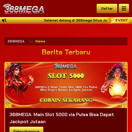
Daftar
Selamat datang di 368mega Situs Judi Slot Paling GACOR dan Ant
368MEGA
News
Berita Terbaru
368MEGA: Main Slot 5000 via Pulsa Bisa Dapet
Jackpot Jutaan
Selengkapnya