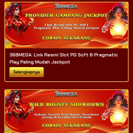
368MEGA: Link Resmi Slot PG Soft & Pragmatic
Play Paling Mudah Jackpot
Selengkapnya