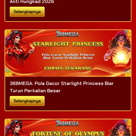
Anti Rungkad 2026
Selengkapnya
368MEGA: Pola Gacor Starlight Princess Biar
Turun Perkalian Besar
Selengkapnya