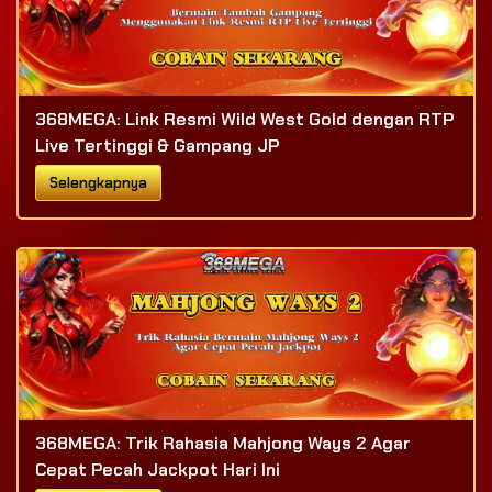
368MEGA: Link Resmi Wild West Gold dengan RTP
Live Tertinggi & Gampang JP
Selengkapnya
368MEGA: Trik Rahasia Mahjong Ways 2 Agar
Cepat Pecah Jackpot Hari Ini