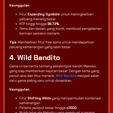
Keunggulan:
Fitur
Expanding Symbols
untuk meningkatkan
peluang menang besar.
RTP tinggi hingga
96.73%
.
Tema dan desain yang ikonik, membuat pengalaman
bermain semakin menarik.
Tips:
Manfaatkan fitur free spins untuk mendapatkan
peluang kemenangan yang lebih besar.
4. Wild Bandito
Game ini bercerita tentang sekelompok bandit Meksiko
yang siap memberikan kejutan besar. Dengan tema yang
penuh aksi dan fitur menarik,
Wild Bandito
menjadi salah
satu game paling seru untuk dimainkan.
Keunggulan:
Fitur
Shifting Wilds
yang mempermudah kombinasi
kemenangan.
Potensi jackpot besar hingga
x2500
.
Musik latar ala Meksiko yang membuat suasana