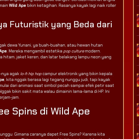
 main
Wild Ape
bikin ketagihan. Rasanya kayak lagi naik roller
a Futuristik yang Beda dari
nggak dewa Yunani, ya buah-buahan, atau hewan hutan
 Ape
. Mereka mengambil estetika
pop culture
modern.
hitam, jaket keren, dan latar belakang lampu neon yang
t-nya agak
lo-fi hip hop
campur elektronik yang bikin kepala
Ape
, kita nggak berasa lagi tegang nunggu judi, tapi kayak
mulai dari animasi saat simbol pecah sampai efek petir saat
gak bikin sakit mata walau dimainin lama-lama di HP. Ini
erjam-jam.
ee Spins di Wild Ape
tunggu: Gimana caranya dapet Free Spins? Karena kita