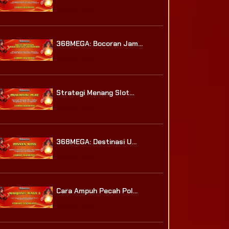
Selengkapnya
368MEGA: Bocoran Jam...
Selengkapnya
Strategi Menang Slot...
Selengkapnya
368MEGA: Destinasi U...
Selengkapnya
Cara Ampuh Pecah Pol...
Selengkapnya