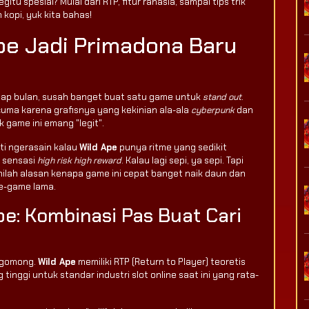
gitu spesial? Mulai dari RTP, fitur rahasia, sampai tips trik
 kopi, yuk kita bahas!
pe Jadi Primadona Baru
 tiap bulan, susah banget buat satu game untuk
stand out
.
cuma karena grafisnya yang kekinian ala-ala
cyberpunk
dan
k game ini emang "legit".
ti ngerasain kalau
Wild Ape
punya ritme yang sedikit
a sensasi
high risk high reward
. Kalau lagi sepi, ya sepi. Tapi
 Inilah alasan kenapa game ini cepat banget naik daun dan
me-game lama.
Ape: Kombinasi Pas Buat Cari
 ngomong.
Wild Ape
memiliki RTP (Return to Player) teoretis
 tinggi untuk standar industri slot online saat ini yang rata-