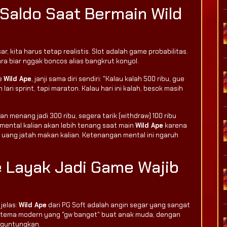
Saldo Saat Bermain Wild
kita harus tetap realistis. Slot adalah game probabilitas.
ra biar nggak boncos alias bangkrut konyol.
e
Wild Ape
, janji sama diri sendiri: "Kalau kalah 500 ribu, gue
 lari sprint, tapi maraton. Kalau hari ini kalah, besok masih
dan menang jadi 300 ribu, segera tarik (withdraw) 100 ribu
mental kalian akan lebih tenang saat main
Wild Ape
karena
 uang jatah makan kalian. Ketenangan mental ini ngaruh
e Layak Jadi Game Wajib
jelas:
Wild Ape
dari PG Soft adalah angin segar yang sangat
n tema modern yang "gw banget" buat anak muda, dengan
guntungkan.