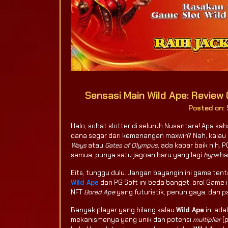
Sensasi Main Wild Ape: Review 
Posted on:
Halo, sobat slotter di seluruh Nusantara! Apa kab
dana segar dari kemenangan maxwin? Nah, kalau k
Ways
atau
Gates of Olympus
, ada kabar baik nih. 
semua, punya satu jagoan baru yang lagi
hype
ba
Eits, tunggu dulu. Jangan bayangin ini game ten
Wild Ape
dari PG Soft ini beda banget, bro! Game 
NFT
Bored Ape
yang futuristik, penuh gaya, dan p
Banyak player yang bilang kalau
Wild Ape
ini ada
mekanismenya yang unik dan potensi
multiplier
(p