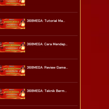
Selengkapnya
368MEGA: Tutorial Ma...
Selengkapnya
368MEGA: Cara Mendap...
Selengkapnya
368MEGA: Review Game...
Selengkapnya
368MEGA: Teknik Berm...
Selengkapnya