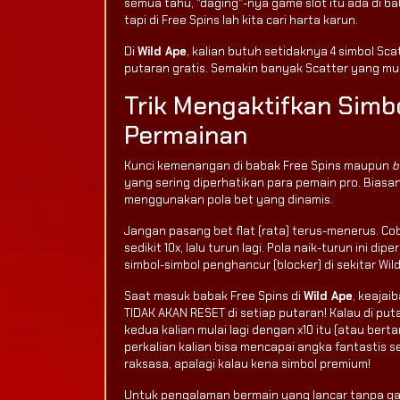
semua tahu, "daging"-nya game slot itu ada di b
tapi di Free Spins lah kita cari harta karun.
Di
Wild Ape
, kalian butuh setidaknya 4 simbol Sc
putaran gratis. Semakin banyak Scatter yang mun
Trik Mengaktifkan Simb
Permainan
Kunci kemenangan di babak Free Spins maupun
b
yang sering diperhatikan para pemain pro. Biasa
menggunakan pola bet yang dinamis.
Jangan pasang bet flat (rata) terus-menerus. Coba
sedikit 10x, lalu turun lagi. Pola naik-turun ini
simbol-simbol penghancur (blocker) di sekitar Wil
Saat masuk babak Free Spins di
Wild Ape
, keajai
TIDAK AKAN RESET di setiap putaran! Kalau di puta
kedua kalian mulai lagi dengan x10 itu (atau berta
perkalian kalian bisa mencapai angka fantastis s
raksasa, apalagi kalau kena simbol premium!
Untuk pengalaman bermain yang lancar tanpa 