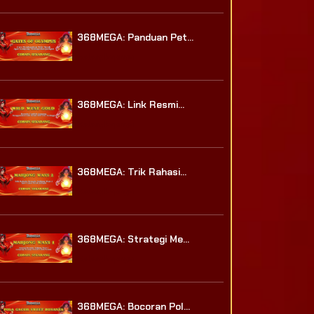
368MEGA: Panduan Pet...
Selengkapnya
368MEGA: Link Resmi...
Selengkapnya
368MEGA: Trik Rahasi...
Selengkapnya
368MEGA: Strategi Me...
Selengkapnya
368MEGA: Bocoran Pol...