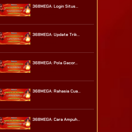
368MEGA: Login Situs...
Selengkapnya
368MEGA: Update Trik...
Selengkapnya
368MEGA: Pola Gacor...
Selengkapnya
368MEGA: Rahasia Cua...
Selengkapnya
368MEGA: Cara Ampuh...
Selengkapnya