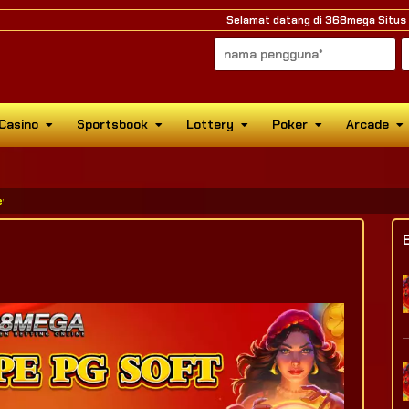
Selamat datang di 368mega Situs Judi Sl
Casino
Sportsbook
Lottery
Poker
Arcade
w game slot paling gacor pg soft hari ini