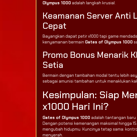
Olympus 1000
adalah langkah krusial.
Keamanan Server Anti L
Cepat
Bayangkan dapat petir x1000 tapi game mendadak 
kenyamanan bermain
Gates of Olympus 1000
sa
Promo Bonus Menarik 
Setia
Bermain dengan tambahan modal tentu lebih asy
sebagai amunisi tambahan untuk menaklukan ka
Kesimpulan: Siap Me
x1000 Hari Ini?
Gates of Olympus 1000
adalah tantangan baru y
Dengan potensi kemenangan maksimal hingga 15.00
mengubah hidupmu. Kuncinya tetap sama: kontrol
menyerah.