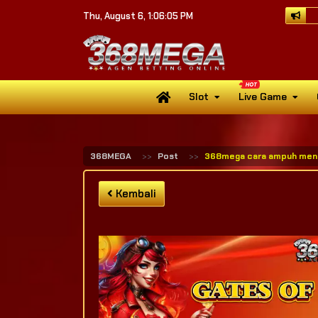
Thu, August 6, 1:06:06 PM
Slot
Live Game
368MEGA
Post
368mega cara ampuh menak
Kembali