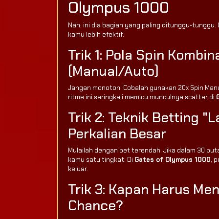
Olympus 1000
Nah, ini dia bagian yang paling ditunggu-tunggu.
kamu lebih efektif:
Trik 1: Pola Spin Kombi
(Manual/Auto)
Jangan monoton. Cobalah gunakan 20x Spin Manua
ritme ini seringkali memicu munculnya scatter di
Trik 2: Teknik Betting 
Perkalian Besar
Mulailah dengan bet terendah. Jika dalam 30 puta
kamu satu tingkat. Di
Gates of Olympus 1000
, 
keluar.
Trik 3: Kapan Harus Men
Chance?