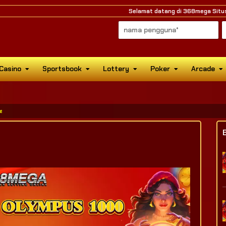
Selamat datang di 368mega Situs Judi Sl
Casino
Sportsbook
Lottery
Poker
Arcade
lukan gates of olympus 1000 terbaru trik maxwin x15 000