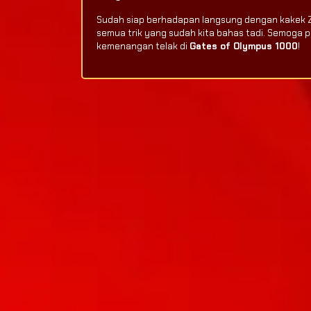
Sudah siap berhadapan langsung dengan kakek 
semua trik yang sudah kita bahas tadi. Semoga p
kemenangan telak di
Gates of Olympus 1000
!