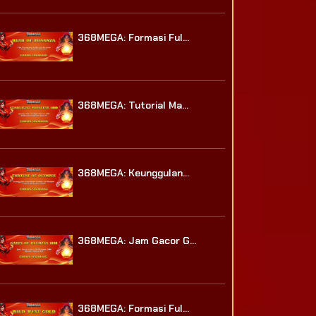
368MEGA: Formasi Ful...
Selengkapnya
368MEGA: Tutorial Ma...
Selengkapnya
368MEGA: Keunggulan...
Selengkapnya
368MEGA: Jam Gacor G...
Selengkapnya
368MEGA: Formasi Ful...