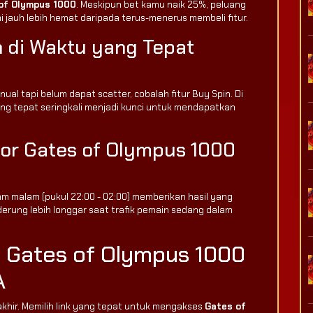
of Olympus 1000
. Meskipun bet kamu naik 25%, peluang
ni jauh lebih hemat daripada terus-menerus membeli fitur.
in di Waktu yang Tepat
ual tapi belum dapat scatter, cobalah fitur Buy Spin. Di
yang tepat seringkali menjadi kunci untuk mendapatkan
cor Gates of Olympus 1000
 malam (pukul 22:00 - 02:00) memberikan hasil yang
erung lebih longgar saat trafik pemain sedang dalam
 Gates of Olympus 1000
A
hir. Memilih link yang tepat untuk mengakses
Gates of