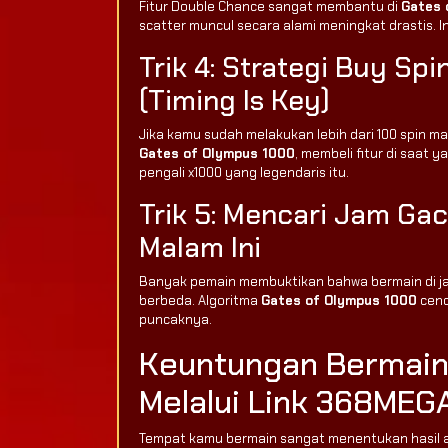
Fitur Double Chance sangat membantu di
Gates 
scatter muncul secara alami meningkat drastis. I
Trik 4: Strategi Buy Sp
(Timing Is Key)
Jika kamu sudah melakukan lebih dari 100 spin man
Gates of Olympus 1000
, membeli fitur di saat 
pengali x1000 yang legendaris itu.
Trik 5: Mencari Jam Ga
Malam Ini
Banyak pemain membuktikan bahwa bermain di jam
berbeda. Algoritma
Gates of Olympus 1000
cend
puncaknya.
Keuntungan Bermain
Melalui Link 368MEG
Tempat kamu bermain sangat menentukan hasil ak