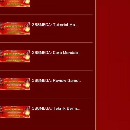
Selengkapnya
368MEGA: Tutorial Ma...
Selengkapnya
368MEGA: Cara Mendap...
Selengkapnya
368MEGA: Review Game...
Selengkapnya
368MEGA: Teknik Berm...
Selengkapnya