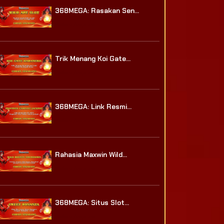
368MEGA: Rasakan Sen...
Selengkapnya
Trik Menang Koi Gate...
Selengkapnya
368MEGA: Link Resmi...
Selengkapnya
Rahasia Maxwin Wild...
Selengkapnya
368MEGA: Situs Slot...
Selengkapnya