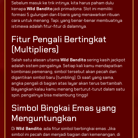
Sebelum masuk ke trik intinya, kita harus paham dulu
kenapa
Wild Bandito
jadi primadona. Slot ini memiliki
formasi 5 gulungan dan 4 baris yang menawarkan ribuan
cara untuk menang. Tapi, yang benar-benar membuatnya
istimewa adalah fitur-fitur di dalamnya.
Fitur Pengali Bertingkat
(Multipliers)
Salah satu alasan utama
Wild Bandito
sering kasih jackpot
adalah sistem pengalinya. Setiap kali kamu mendapatkan
kombinasi pemenang, simbol tersebut akan pecah dan
digantikan simbol baru (tumbling). Di saat yang sama,
angka pengali di bagian atas layar akan terus bertambah.
Bayangkan kalau kamu menang berturut-turut dalam satu
spin, pengalinya bisa melambung tinggi!
Simbol Bingkai Emas yang
Menguntungkan
Di
Wild Bandito
, ada fitur simbol berbingkai emas. Jika
simbol ini pecah dan menjadi bagian dari kemenangan, di