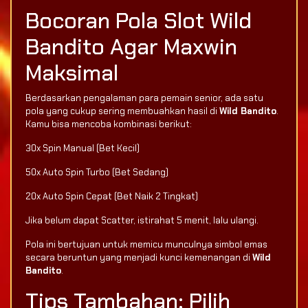
Bocoran Pola Slot Wild
Bandito Agar Maxwin
Maksimal
Berdasarkan pengalaman para pemain senior, ada satu
pola yang cukup sering membuahkan hasil di
Wild Bandito
.
Kamu bisa mencoba kombinasi berikut:
30x Spin Manual (Bet Kecil)
50x Auto Spin Turbo (Bet Sedang)
20x Auto Spin Cepat (Bet Naik 2 Tingkat)
Jika belum dapat Scatter, istirahat 5 menit, lalu ulangi.
Pola ini bertujuan untuk memicu munculnya simbol emas
secara beruntun yang menjadi kunci kemenangan di
Wild
Bandito
.
Tips Tambahan: Pilih