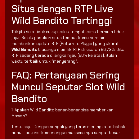
Situs dengan RTP Live
Wild Bandito Tertinggi
Trik jitu saja tidak cukup kalau tempat kamu bermain tidak
jujur. Selalu pastikan situs tempat kamu bermain
memberikan update RTP (Return to Player) yang akurat.
Wild Bandito
biasanya memiliki RTP di kisaran 96,73%. Jika
RTP sedang berada di angka hijau (90% ke atas), itulah
waktu terbaik untuk "menyerang".
FAQ: Pertanyaan Sering
Muncul Seputar Slot Wild
Bandito
1. Apakah Wild Bandito benar-benar bisa memberikan
Maxwin?
Tentu saja! Dengan pengali yang terus meningkat di babak
bonus, potensi kemenangan maksimalnya sangat besar.