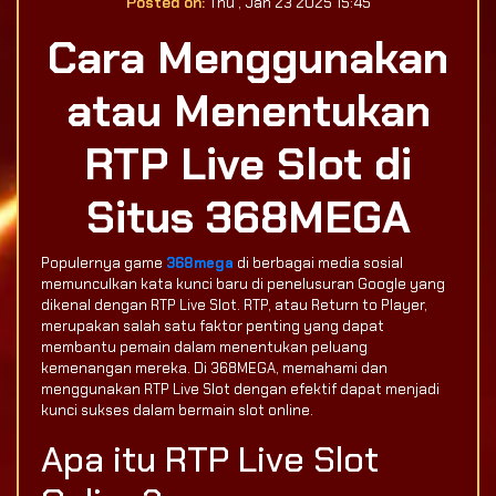
Posted on:
Thu , Jan 23 2025 15:45
Cara Menggunakan
atau Menentukan
RTP Live Slot di
Situs 368MEGA
Populernya game
368mega
di berbagai media sosial
memunculkan kata kunci baru di penelusuran Google yang
dikenal dengan RTP Live Slot. RTP, atau Return to Player,
merupakan salah satu faktor penting yang dapat
membantu pemain dalam menentukan peluang
kemenangan mereka. Di 368MEGA, memahami dan
menggunakan RTP Live Slot dengan efektif dapat menjadi
kunci sukses dalam bermain slot online.
Apa itu RTP Live Slot