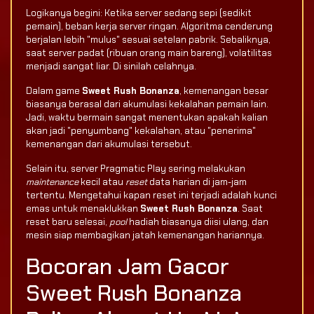
Logikanya begini: Ketika server sedang sepi (sedikit
pemain), beban kerja server ringan. Algoritma cenderung
berjalan lebih "mulus" sesuai setelan pabrik. Sebaliknya,
saat server padat (ribuan orang main bareng), volatilitas
menjadi sangat liar. Di sinilah celahnya.
Dalam game
Sweet Rush Bonanza
, kemenangan besar
biasanya berasal dari akumulasi kekalahan pemain lain.
Jadi, waktu bermain sangat menentukan apakah kalian
akan jadi "penyumbang" kekalahan, atau "penerima"
kemenangan dari akumulasi tersebut.
Selain itu, server Pragmatic Play sering melakukan
maintenance
kecil atau
reset
data harian di jam-jam
tertentu. Mengetahui kapan reset ini terjadi adalah kunci
emas untuk menaklukkan
Sweet Rush Bonanza
. Saat
reset baru selesai,
pool
hadiah biasanya diisi ulang, dan
mesin siap membagikan jatah kemenangan hariannya.
Bocoran Jam Gacor
Sweet Rush Bonanza