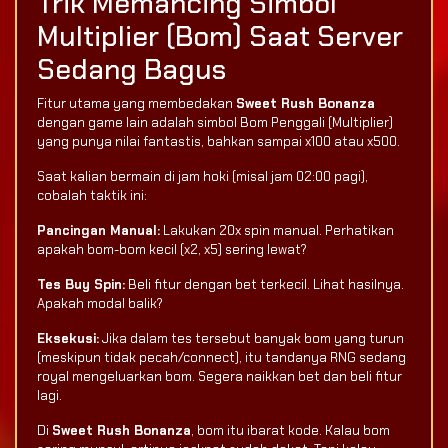
Trik Memancing Simbol
Multiplier (Bom) Saat Server
Sedang Bagus
Fitur utama yang membedakan
Sweet Rush Bonanza
dengan game lain adalah simbol Bom Penggali (Multiplier)
yang punya nilai fantastis, bahkan sampai x100 atau x500.
Saat kalian bermain di jam hoki (misal jam 02:00 pagi),
cobalah taktik ini:
Pancingan Manual:
Lakukan 20x spin manual. Perhatikan
apakah bom-bom kecil (x2, x5) sering lewat?
Tes Buy Spin:
Beli fitur dengan bet terkecil. Lihat hasilnya.
Apakah modal balik?
Eksekusi:
Jika dalam tes tersebut banyak bom yang turun
(meskipun tidak pecah/connect), itu tandanya RNG sedang
royal mengeluarkan bom. Segera naikkan bet dan beli fitur
lagi.
Di
Sweet Rush Bonanza
, bom itu ibarat kode. Kalau bom