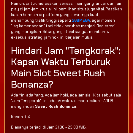
Namun, untuk merasakan sensasi main yang lancar dan fair
play di jam-jam krusial ini, pemilihan situs juga vital. Pastikan
kalian bermain di platform yang servernya kuat
menampung trafik tinggi seperti
368MEGA
, agar momen
"lag kemenangan" tadi tidak berubah menjadi "lag error"
yang merugikan. Situs yang stabil sangat membantu
eksekusi strategi jam hoki ini berjalan mulus.
Hindari Jam "Tengkorak":
Kapan Waktu Terburuk
Main Slot Sweet Rush
Bonanza?
Ada Yin, ada Yang. Ada jam hoki, ada jam sial. Kita sebut saja
"Jam Tengkorak". Ini adalah waktu dimana kalian HARUS
menghindari
Sweet Rush Bonanza
.
Kapan itu?
Biasanya terjadi di Jam 21:00 - 23:00 WIB.