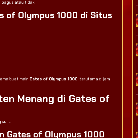
 bagus atau tidak.
 of Olympus 1000 di Situs
utama buat main
Gates of Olympus 1000
, terutama di jam
ten Menang di Gates of
sulit.
in Gates of Olympus 1000