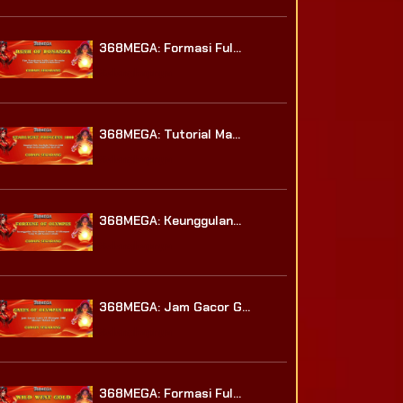
368MEGA: Formasi Ful...
Selengkapnya
368MEGA: Tutorial Ma...
Selengkapnya
368MEGA: Keunggulan...
Selengkapnya
368MEGA: Jam Gacor G...
Selengkapnya
368MEGA: Formasi Ful...