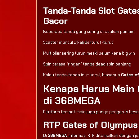
Tanda-Tanda Slot Gate
Gacor
Beberapa tanda yang sering dirasakan pemain:
Scatter muncul 2 kali berturut-turut
Multiplier sering turun meski belum kena big win
Spin terasa “ringan” tanpa dead spin panjang
Kalau tanda-tanda ini muncul, biasanya
Gates o
Kenapa Harus Main 
di 368MEGA
Platform tempat main juga punya pengaruh besa
RTP Gates of Olympus 
Di
368MEGA
, informasi RTP ditampilkan dengan jel