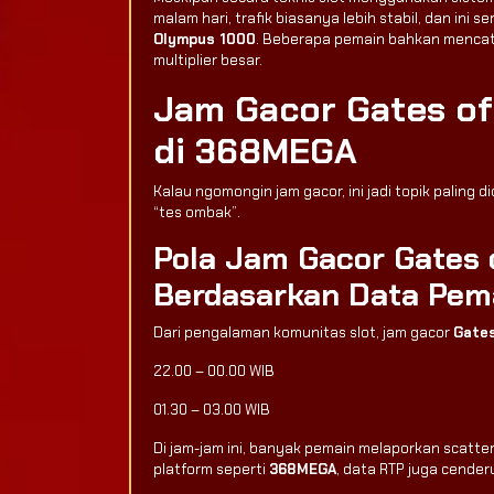
malam hari, trafik biasanya lebih stabil, dan ini
Olympus 1000
. Beberapa pemain bahkan mencata
multiplier besar.
Jam Gacor Gates of
di 368MEGA
Kalau ngomongin jam gacor, ini jadi topik palin
“tes ombak”.
Pola Jam Gacor Gates
Berdasarkan Data Pem
Dari pengalaman komunitas slot, jam gacor
Gate
22.00 – 00.00 WIB
01.30 – 03.00 WIB
Di jam-jam ini, banyak pemain melaporkan scatte
platform seperti
368MEGA
, data RTP juga cender