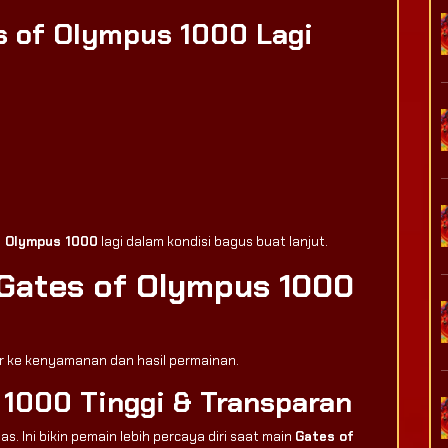
s of Olympus 1000 Lagi
f Olympus 1000
lagi dalam kondisi bagus buat lanjut.
Gates of Olympus 1000
r ke kenyamanan dan hasil permainan.
1000 Tinggi & Transparan
as. Ini bikin pemain lebih percaya diri saat main
Gates of