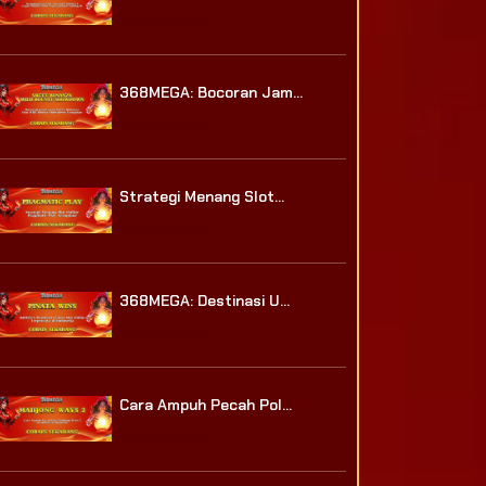
Selengkapnya
368MEGA: Bocoran Jam...
Selengkapnya
Strategi Menang Slot...
Selengkapnya
368MEGA: Destinasi U...
Selengkapnya
Cara Ampuh Pecah Pol...
Selengkapnya