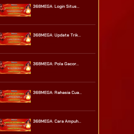
368MEGA: Login Situs...
Selengkapnya
368MEGA: Update Trik...
Selengkapnya
368MEGA: Pola Gacor...
Selengkapnya
368MEGA: Rahasia Cua...
Selengkapnya
368MEGA: Cara Ampuh...
Selengkapnya