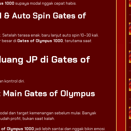
us 1000
supaya modal nggak cepat habis.
 & Auto Spin Gates of
 Setelah terasa enak, baru lanjut auto spin 10–30 kali.
r besar di
Gates of Olympus 1000
, terutama saat
luang JP di Gates of
n kontrol diri.
 Main Gates of Olympus
 modal dan target kemenangan sebelum mulai. Banyak
udah profit, bukan saat kalah.
 of Olympus 1000
jadi lebih santai dan nggak bikin emosi.