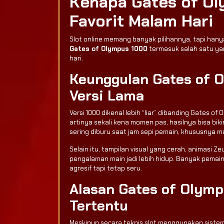
Kenapa Gates of Ol
Favorit Malam Hari
Slot online memang banyak pilihannya, tapi hanya
Gates of Olympus 1000
termasuk salah satu ya
hari.
Keunggulan Gates of 
Versi Lama
Versi 1000 dikenal lebih “liar” dibanding Gates of
artinya sekali kena momen pas, hasilnya bisa biki
sering diburu saat jam sepi pemain, khususnya m
Selain itu, tampilan visual yang cerah, animasi 
pengalaman main jadi lebih hidup. Banyak pemain
agresif tapi tetap seru.
Alasan Gates of Olymp
Tertentu
Meskipun secara teknis slot menggunakan sistem 