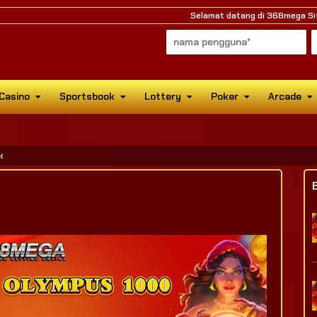
Selamat datang di 368mega Situs Judi
Casino
Sportsbook
Lottery
Poker
Arcade
f olympus 1000 khusus malam ini auto jp besar