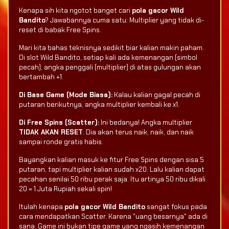
Kenapa sih kita ngotot banget cari
pola gacor Wild
Bandito
? Jawabannya cuma satu: Multiplier yang tidak di-
reset di babak Free Spins.
Mari kita bahas teknisnya sedikit biar kalian makin paham.
Di slot Wild Bandito, setiap kali ada kemenangan (simbol
pecah), angka penggali (multiplier) di atas gulungan akan
bertambah +1.
Di Base Game (Mode Biasa):
Kalau kalian gagal pecah di
putaran berikutnya, angka multiplier kembali ke x1.
Di Free Spins (Scatter):
Ini bedanya! Angka multiplier
TIDAK AKAN RESET
. Dia akan terus naik, naik, dan naik
sampai ronde gratis habis.
Bayangkan kalian masuk ke fitur Free Spins dengan sisa 5
putaran, tapi multiplier kalian sudah x20. Lalu kalian dapat
pecahan senilai 50 ribu perak saja. Itu artinya 50 ribu dikali
20 = 1 Juta Rupiah sekali spin!
Itulah kenapa
pola gacor Wild Bandito
sangat fokus pada
cara mendapatkan Scatter. Karena "uang besarnya" ada di
sana. Game ini bukan tipe game yang ngasih kemenangan