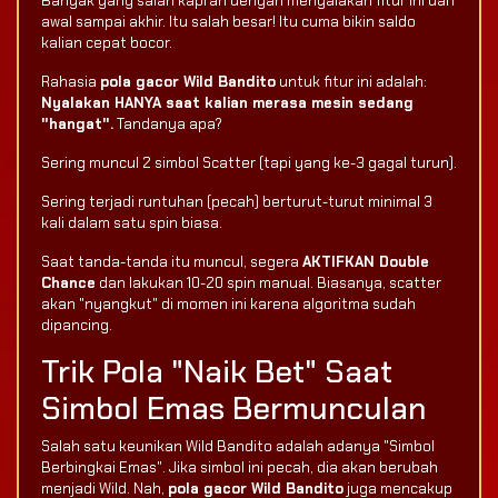
Banyak yang salah kaprah dengan menyalakan fitur ini dari
awal sampai akhir. Itu salah besar! Itu cuma bikin saldo
kalian cepat bocor.
Rahasia
pola gacor Wild Bandito
untuk fitur ini adalah:
Nyalakan HANYA saat kalian merasa mesin sedang
"hangat".
Tandanya apa?
Sering muncul 2 simbol Scatter (tapi yang ke-3 gagal turun).
Sering terjadi runtuhan (pecah) berturut-turut minimal 3
kali dalam satu spin biasa.
Saat tanda-tanda itu muncul, segera
AKTIFKAN Double
Chance
dan lakukan 10-20 spin manual. Biasanya, scatter
akan "nyangkut" di momen ini karena algoritma sudah
dipancing.
Trik Pola "Naik Bet" Saat
Simbol Emas Bermunculan
Salah satu keunikan Wild Bandito adalah adanya "Simbol
Berbingkai Emas". Jika simbol ini pecah, dia akan berubah
menjadi Wild. Nah,
pola gacor Wild Bandito
juga mencakup