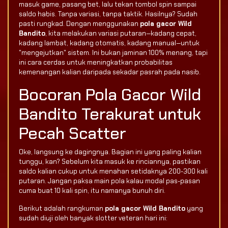
masuk game, pasang bet, lalu tekan tombol spin sampai
saldo habis. Tanpa variasi, tanpa taktik. Hasilnya? Sudah
pasti rungkad. Dengan menggunakan
pola gacor Wild
Bandito
, kita melakukan variasi putaran—kadang cepat,
kadang lambat, kadang otomatis, kadang manual—untuk
"mengejutkan" sistem. Ini bukan jaminan 100% menang, tapi
ini cara cerdas untuk meningkatkan probabilitas
kemenangan kalian daripada sekadar pasrah pada nasib.
Bocoran Pola Gacor Wild
Bandito Terakurat untuk
Pecah Scatter
Oke, langsung ke dagingnya. Bagian ini yang paling kalian
tunggu, kan? Sebelum kita masuk ke rinciannya, pastikan
saldo kalian cukup untuk menahan setidaknya 200-300 kali
putaran. Jangan paksa main pola kalau modal pas-pasan
cuma buat 10 kali spin, itu namanya bunuh diri.
Berikut adalah rangkuman
pola gacor Wild Bandito
yang
sudah diuji oleh banyak slotter veteran hari ini: