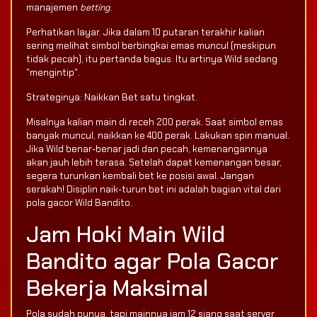
manajemen
betting
.
Perhatikan layar. Jika dalam 10 putaran terakhir kalian
sering melihat simbol berbingkai emas muncul (meskipun
tidak pecah), itu pertanda bagus. Itu artinya Wild sedang
"mengintip".
Strateginya: Naikkan Bet satu tingkat.
Misalnya kalian main di receh 200 perak. Saat simbol emas
banyak muncul, naikkan ke 400 perak. Lakukan spin manual.
Jika Wild benar-benar jadi dan pecah, kemenangannya
akan jauh lebih terasa. Setelah dapat kemenangan besar,
segera turunkan kembali bet ke posisi awal. Jangan
serakah! Disiplin naik-turun bet ini adalah bagian vital dari
pola gacor Wild Bandito.
Jam Hoki Main Wild
Bandito agar Pola Gacor
Bekerja Maksimal
Pola sudah punya, tapi mainnya jam 12 siang saat server