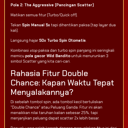
Pola 2: The Aggressive (Pancingan Scatter)
Matikan semua fitur (Turbo/Quick off).
Tekan
Spin Manual 5x
tapi dihentikan paksa (tap layar dua
kali).
Langsung hajar
50x Turbo Spin Otomatis
.
Kombinasi
stop
paksa dan turbo spin panjang ini seringkali
memicu
pola gacor Wild Bandito
untuk menurunkan 3
simbol Scatter yang kita cari-cari.
Rahasia Fitur Double
Chance: Kapan Waktu Tepat
Menyalakannya?
Di sebelah tombol spin, ada tombol kecil bertuliskan
"Double Chance" atau Peluang Ganda. Fitur ini akan
menaikkan nilai taruhan kalian sebesar 25%, tapi
menjanjikan peluang dapat scatter 2x lebih besar.