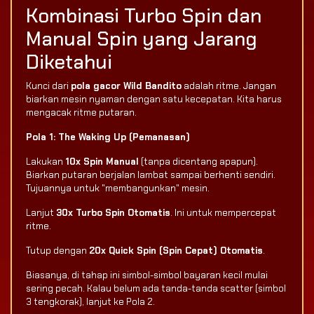
Kombinasi Turbo Spin dan
Manual Spin yang Jarang
Diketahui
Kunci dari
pola gacor Wild Bandito
adalah ritme. Jangan
biarkan mesin nyaman dengan satu kecepatan. Kita harus
mengacak ritme putaran.
Pola 1: The Waking Up (Pemanasan)
Lakukan
10x Spin Manual
(tanpa dicentang apapun).
Biarkan putaran berjalan lambat sampai berhenti sendiri.
Tujuannya untuk "membangunkan" mesin.
Lanjut
30x Turbo Spin Otomatis
. Ini untuk mempercepat
ritme.
Tutup dengan
20x Quick Spin (Spin Cepat) Otomatis
.
Biasanya, di tahap ini simbol-simbol bayaran kecil mulai
sering pecah. Kalau belum ada tanda-tanda scatter (simbol
3 tengkorak), lanjut ke Pola 2.