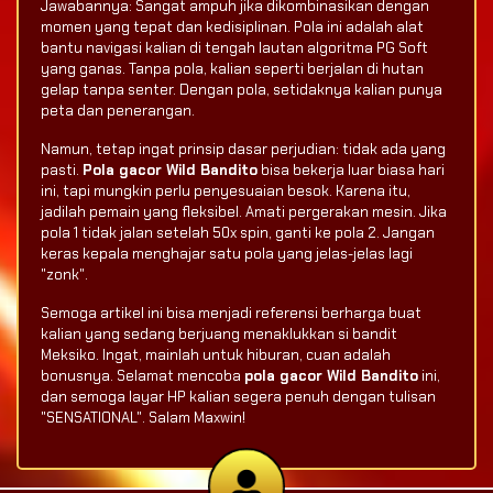
Jawabannya: Sangat ampuh jika dikombinasikan dengan
momen yang tepat dan kedisiplinan. Pola ini adalah alat
bantu navigasi kalian di tengah lautan algoritma PG Soft
yang ganas. Tanpa pola, kalian seperti berjalan di hutan
gelap tanpa senter. Dengan pola, setidaknya kalian punya
peta dan penerangan.
Namun, tetap ingat prinsip dasar perjudian: tidak ada yang
pasti.
Pola gacor Wild Bandito
bisa bekerja luar biasa hari
ini, tapi mungkin perlu penyesuaian besok. Karena itu,
jadilah pemain yang fleksibel. Amati pergerakan mesin. Jika
pola 1 tidak jalan setelah 50x spin, ganti ke pola 2. Jangan
keras kepala menghajar satu pola yang jelas-jelas lagi
"zonk".
Semoga artikel ini bisa menjadi referensi berharga buat
kalian yang sedang berjuang menaklukkan si bandit
Meksiko. Ingat, mainlah untuk hiburan, cuan adalah
bonusnya. Selamat mencoba
pola gacor Wild Bandito
ini,
dan semoga layar HP kalian segera penuh dengan tulisan
"SENSATIONAL". Salam Maxwin!