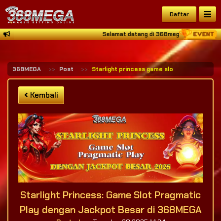
Daftar
Selamat datang di 368mega Situs Judi Slo
368MEGA
Post
Starlight princess game slot pragmatic pl
Kembali
Starlight Princess: Game Slot Pragmatic
Play dengan Jackpot Besar di 368MEGA