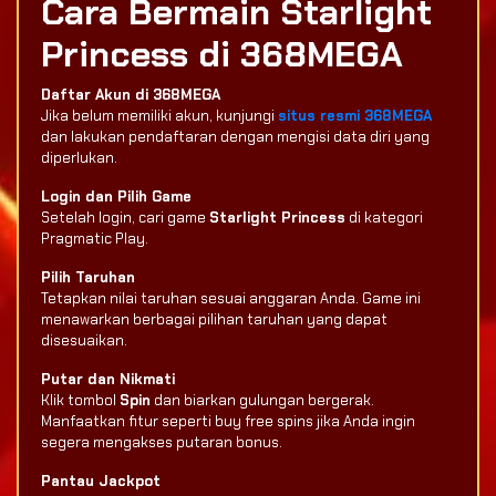
Cara Bermain Starlight
Princess di 368MEGA
Daftar Akun di 368MEGA
Jika belum memiliki akun, kunjungi
situs resmi 368MEGA
dan lakukan pendaftaran dengan mengisi data diri yang
diperlukan.
Login dan Pilih Game
Setelah login, cari game
Starlight Princess
di kategori
Pragmatic Play.
Pilih Taruhan
Tetapkan nilai taruhan sesuai anggaran Anda. Game ini
menawarkan berbagai pilihan taruhan yang dapat
disesuaikan.
Putar dan Nikmati
Klik tombol
Spin
dan biarkan gulungan bergerak.
Manfaatkan fitur seperti buy free spins jika Anda ingin
segera mengakses putaran bonus.
Pantau Jackpot