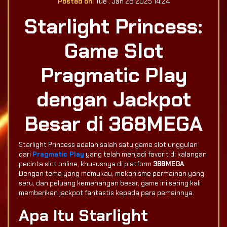
Posted on:
Tue , Jan 28 2025 14:24
Starlight Princess:
Game Slot
Pragmatic Play
dengan Jackpot
Besar di 368MEGA
Starlight Princess adalah salah satu game slot unggulan
dari
Pragmatic Play
yang telah menjadi favorit di kalangan
pecinta slot online, khususnya di platform
368MEGA
.
Dengan tema yang memukau, mekanisme permainan yang
seru, dan peluang kemenangan besar, game ini sering kali
memberikan jackpot fantastis kepada para pemainnya.
Apa Itu Starlight