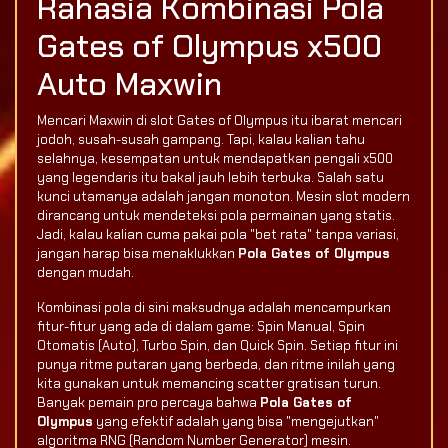
Rahasia Kombinasi Pola
Gates of Olympus x500
Auto Maxwin
Mencari Maxwin di slot Gates of Olympus itu ibarat mencari
jodoh, susah-susah gampang. Tapi, kalau kalian tahu
selahnya, kesempatan untuk mendapatkan pengali x500
yang legendaris itu bakal jauh lebih terbuka. Salah satu
kunci utamanya adalah jangan monoton. Mesin slot modern
dirancang untuk mendeteksi pola permainan yang statis.
Jadi, kalau kalian cuma pakai pola "bet rata" tanpa variasi,
jangan harap bisa menaklukkan
Pola Gates of Olympus
dengan mudah.
Kombinasi pola di sini maksudnya adalah mencampurkan
fitur-fitur yang ada di dalam game: Spin Manual, Spin
Otomatis (Auto), Turbo Spin, dan Quick Spin. Setiap fitur ini
punya ritme putaran yang berbeda, dan ritme inilah yang
kita gunakan untuk memancing scatter gratisan turun.
Banyak pemain pro percaya bahwa
Pola Gates of
Olympus
yang efektif adalah yang bisa "mengejutkan"
algoritma RNG (Random Number Generator) mesin.