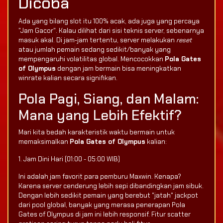
Dicoba
Ada yang bilang slot itu 100% acak, ada juga yang percaya
"Jam Gacor". Kalau dilihat dari sisi teknis server, sebenarnya
masuk akal. Di jam-jam tertentu, server melakukan
reset
atau jumlah pemain sedang sedikit/banyak yang
mempengaruhi volatilitas global. Mencocokkan
Pola Gates
of Olympus
dengan jam bermain bisa meningkatkan
winrate kalian secara signifikan.
Pola Pagi, Siang, dan Malam:
Mana yang Lebih Efektif?
Mari kita bedah karakteristik waktu bermain untuk
memaksimalkan
Pola Gates of Olympus
kalian:
1. Jam Dini Hari (01:00 - 05:00 WIB)
Ini adalah jam favorit para pemburu Maxwin. Kenapa?
Karena server cenderung lebih sepi dibandingkan jam sibuk.
Dengan lebih sedikit pemain yang berebut "jatah" jackpot
dari pool global, banyak yang merasa penerapan Pola
Gates of Olympus di jam ini lebih responsif. Fitur scatter