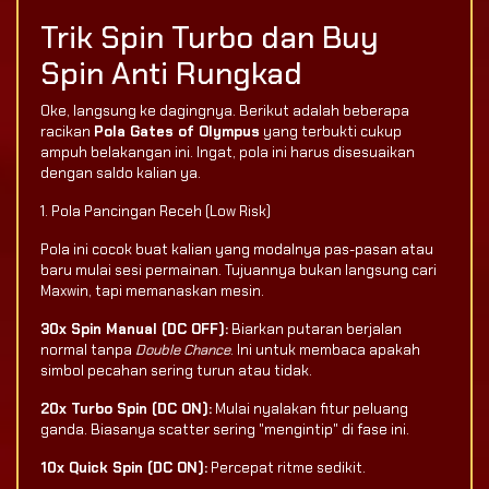
Trik Spin Turbo dan Buy
Spin Anti Rungkad
Oke, langsung ke dagingnya. Berikut adalah beberapa
racikan
Pola Gates of Olympus
yang terbukti cukup
ampuh belakangan ini. Ingat, pola ini harus disesuaikan
dengan saldo kalian ya.
1. Pola Pancingan Receh (Low Risk)
Pola ini cocok buat kalian yang modalnya pas-pasan atau
baru mulai sesi permainan. Tujuannya bukan langsung cari
Maxwin, tapi memanaskan mesin.
30x Spin Manual (DC OFF):
Biarkan putaran berjalan
normal tanpa
Double Chance
. Ini untuk membaca apakah
simbol pecahan sering turun atau tidak.
20x Turbo Spin (DC ON):
Mulai nyalakan fitur peluang
ganda. Biasanya scatter sering "mengintip" di fase ini.
10x Quick Spin (DC ON):
Percepat ritme sedikit.