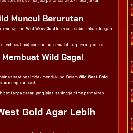
free spin, ini bisa menjadi pertanda untuk melanjutkan
ild Muncul Berurutan
stru merugikan.
Wild West Gold
lebih cocok dimainkan dengan
us membaca hasil spin dan tidak mudah terpancing emosi.
 Membuat Wild Gagal
ainan saat hasil tidak mendukung. Dalam
Wild West Gold
,
erus mengejar hasil.
h bet tanpa dasar yang jelas, sehingga ritme permainan
West Gold Agar Lebih