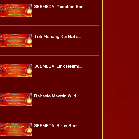
368MEGA: Rasakan Sen...
Selengkapnya
Trik Menang Koi Gate...
Selengkapnya
368MEGA: Link Resmi...
Selengkapnya
Rahasia Maxwin Wild...
Selengkapnya
368MEGA: Situs Slot...
Selengkapnya