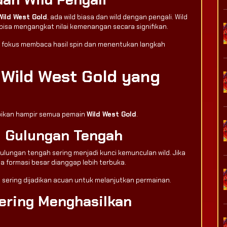
Wild West Gold
, ada wild biasa dan wild dengan pengali. Wild
 bisa mengangkat nilai kemenangan secara signifikan.
 fokus membaca hasil spin dan menentukan langkah
 Wild West Gold yang
impikan hampir semua pemain
Wild West Gold
.
i Gulungan Tengah
ungan tengah sering menjadi kunci kemunculan wild. Jika
ya formasi besar dianggap lebih terbuka.
ni sering dijadikan acuan untuk melanjutkan permainan.
ering Menghasilkan