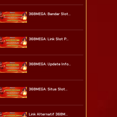
368MEGA: Bandar Slot...
Selengkapnya
368MEGA: Link Slot P...
Selengkapnya
368MEGA: Update Info...
Selengkapnya
368MEGA: Situs Slot...
Selengkapnya
Link Alternatif 368M...