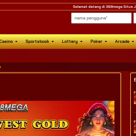
Selamat datang di 368mega Situs Judi Slo
Casino
Sportsbook
Lottery
Poker
Arcade
ol wild west gold untuk kemenangan besar