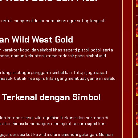
 untuk mengenal dasar permainan agar setiap langkah
an Wild West Gold
karakter koboi dan simbol khas seperti pistol, botol, serta
hana, namun kekuatan utama terletak pada simbol wild
erfungsi sebagai pengganti simbol lain, tetapi juga dapat
asuki babak free spin. Inilah yang membuat game ini selalu
 Terkenal dengan Simbol
ah karena simbol wild-nya bisa terkunci dan bertahan di
ensi kombinasi kemenangan meningkat secara signifikan.
gejar sensasi ketika wild mulai memenuhi gulungan. Momen