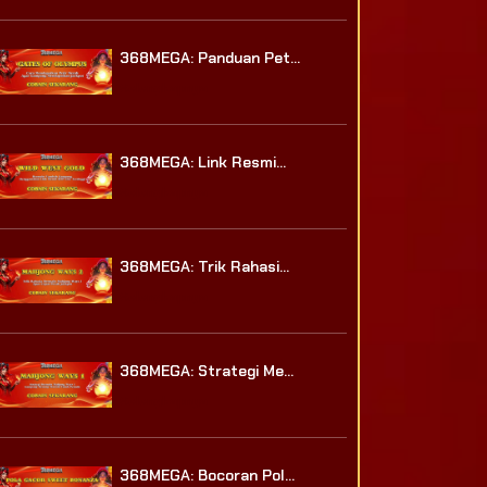
368MEGA: Panduan Pet...
Selengkapnya
368MEGA: Link Resmi...
Selengkapnya
368MEGA: Trik Rahasi...
Selengkapnya
368MEGA: Strategi Me...
Selengkapnya
368MEGA: Bocoran Pol...