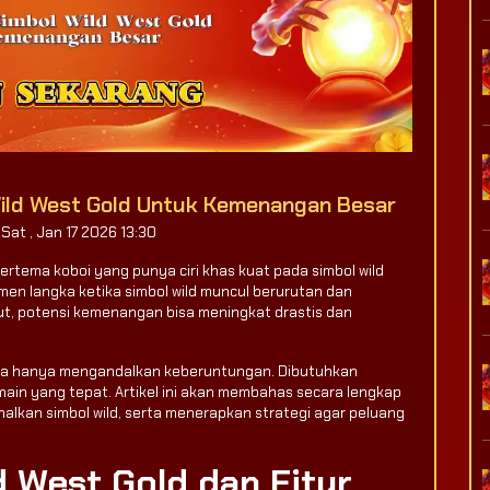
Wild West Gold Untuk Kemenangan Besar
:
Sat , Jan 17 2026 13:30
ertema koboi yang punya ciri khas kuat pada simbol wild
men langka ketika simbol wild muncul berurutan dan
t, potensi kemenangan bisa meningkat drastis dan
bisa hanya mengandalkan keberuntungan. Dibutuhkan
ain yang tepat. Artikel ini akan membahas secara lengkap
alkan simbol wild, serta menerapkan strategi agar peluang
 West Gold dan Fitur