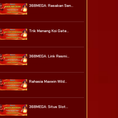
368MEGA: Rasakan Sen...
Selengkapnya
Trik Menang Koi Gate...
Selengkapnya
368MEGA: Link Resmi...
Selengkapnya
Rahasia Maxwin Wild...
Selengkapnya
368MEGA: Situs Slot...
Selengkapnya