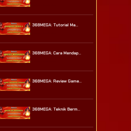
Selengkapnya
368MEGA: Tutorial Ma...
Selengkapnya
368MEGA: Cara Mendap...
Selengkapnya
368MEGA: Review Game...
Selengkapnya
368MEGA: Teknik Berm...
Selengkapnya