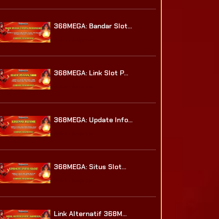
368MEGA: Bandar Slot...
Selengkapnya
368MEGA: Link Slot P...
Selengkapnya
368MEGA: Update Info...
Selengkapnya
368MEGA: Situs Slot...
Selengkapnya
Link Alternatif 368M...