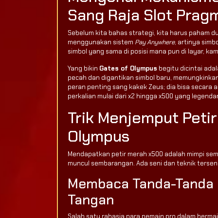
Sang Raja Slot Pragm
Sebelum kita bahas strategi, kita harus paham du
menggunakan sistem
Pay Anywhere
, artinya simb
simbol yang sama di posisi mana pun di layar, ka
Yang bikin
Gates of Olympus
begitu dicintai adal
pecah dan digantikan simbol baru, memungkinkan 
peran penting sang kakek Zeus; dia bisa secara
perkalian mulai dari x2 hingga x500 yang legendari
Trik Menjemput Petir
Olympus
Mendapatkan petir merah x500 adalah mimpi se
muncul sembarangan. Ada seni dan teknik tersen
Membaca Tanda-Tanda 
Tangan
Salah satu rahasia para pemain pro dalam berma